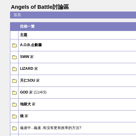
Angels of Battle討論區
首頁
投稿一覽
主題
A.O.B.企劃書
SWW
家
LIZARD
家
天仁SOU
家
GOD
家 (11/4/3)
地獄犬
家
狼
家
龜速中...龜速..有沒有更有效率的方法?