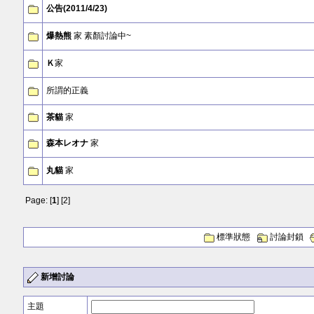
公告(2011/4/23)
爆熱熊
家 素顏討論中~
Ｋ
家
所謂的正義
茶貓
家
森本レオナ
家
丸貓
家
Page: [
1
] [
2
]
標準狀態
討論封鎖
新增討論
主題