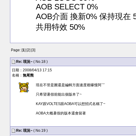
AOB SELECT 0%
AOB介面 換新0% 保持現在 
共用特效 50%
Page: [
1
] [
2
] [
3
]
Re: 現況~
( No.18 )
日期：2008/04/13 17:15
名稱：
無尾熊
現在不管是圖還是編輯方面速度都爆慢阿ˊˇˋ
只希望暑假前能出個版本了~
KAY跟VOLTES跟AOBA可以想招式名稱了~
AOBA大概暑假的版本還會留著
Re: 現況~
( No.19 )