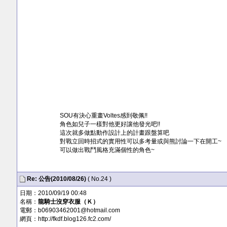
SOU有決心重畫Voltes感到敬佩!!
角色如兒子一樣對他更好讓他發光吧!!
這次就多做點動作設計上的計畫跟盤算吧
對戰立回時招式的實用性可以多考量或與熊討論一下在開工~
可以做出戰鬥風格充滿個性的角色~
Re:
公告(2010/08/26)
( No.24 )
日期：2010/09/19 00:48
名稱：
龍騎士沒穿衣服（Ｋ）
電郵：
b06903462001@hotmail.com
網頁：
http://fkdf.blog126.fc2.com/