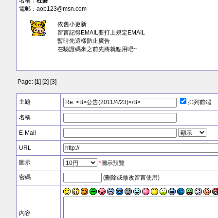
名稱：
杜麥
電郵：
aob123@msn.com
依舊小更新.
留言記得EMAIL要打上規定EMAIL
暫時先這樣防止廣告
在驗證碼來之前先將就點用吧~
Page: [
1
] [
2
] [
3
]
主題
排列前端
名稱
E-Mail
URL
圖示
*
圖示預覽
密碼
(刪除或修改留言使用)
內容