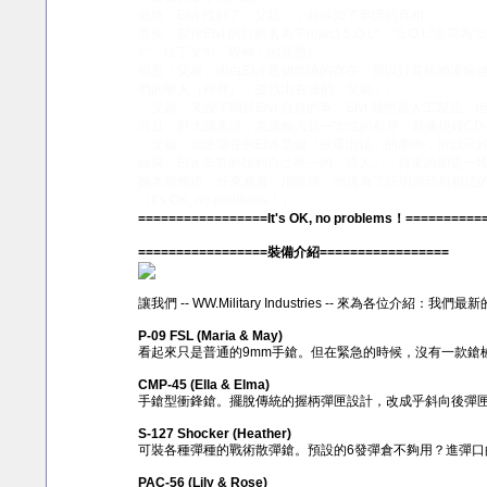
最終，Elvi 找到了「父親」，並得知了事情的真相。
首先，製作Elvi 的計劃名為"Project S.O.L"，"S.O.L"全寫
e"，拉丁文中「殺神」的意思）
但是「父親」明白Elvi 是個危險的存在，所以打算給她灌輸
們的敵人（神界），並找出在逃的「父親」。
「父親」又說了關於Elvi 自身的事。Elvi 雖然是人工
而且，對大腦來說，意識輸入是一次性的程序，就像燒錄CD
「父親」知道現在的Elvi 是個「嚴重出錯」的產物，所以
結果，Elvi 辛苦的找到自己唯一的「親人」，得來的卻是
她本能地把「外來威脅」消除掉。然後為了証明自己所相信
（It's OK, no problems！）
=================It's OK, no problems！==========
=================裝備介紹=================
讓我們 -- WW.Military Industries -- 來為各位介
P-09 FSL (Maria & May)
看起來只是普通的9mm手鎗。但在緊急的時候，沒有一款鎗
CMP-45 (Ella & Elma)
手鎗型衝鋒鎗。擺脫傳統的握柄彈匣設計，改成乎斜向後彈匣
S-127 Shocker (Heather)
可裝各種彈種的戰術散彈鎗。預設的6發彈倉不夠用？進彈
PAC-56 (Lily & Rose)