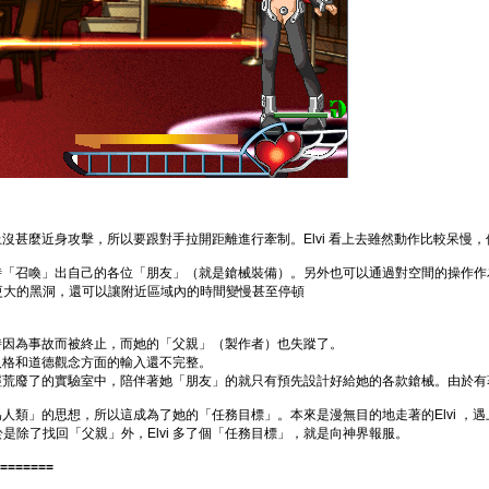
本上沒甚麼近身攻擊，所以要跟對手拉開距離進行牽制。Elvi 看上去雖然動作比較呆
能隨時「召喚」出自己的各位「朋友」（就是鎗械裝備）。另外也可以通過對空間的操作
更大的黑洞，還可以讓附近區域內的時間變慢甚至停頓
段時因為事故而被終止，而她的「父親」（製作者）也失蹤了。
在人格和道德觀念方面的輸入還不完整。
在已經荒廢了的實驗室中，陪伴著她「朋友」的就只有預先設計好給她的各款鎗械。由於
類」的思想，所以這成為了她的「任務目標」。本來是漫無目的地走著的Elvi ，遇上了神秘組
除了找回「父親」外，Elvi 多了個「任務目標」，就是向神界報服。
======