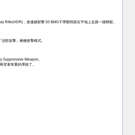
uty Rifle(HDR)，使連續射擊.50 BMG子彈變得跟在平地上走路一樣輕鬆。
和「頂部攻擊」兩種射擊模式。
ressive Weapon。
再背著笨重的彈箱了。