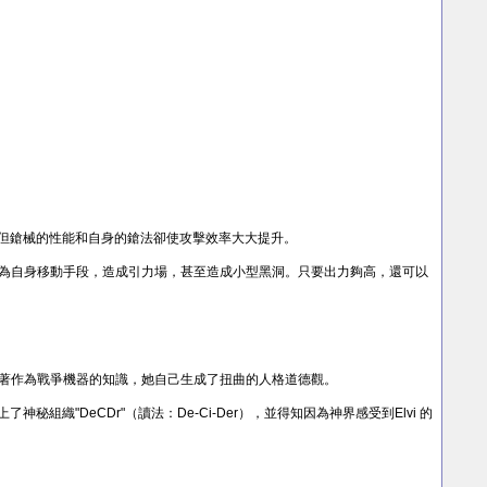
慢，但鎗械的性能和自身的鎗法卻使攻擊效率大大提升。
作為自身移動手段，造成引力場，甚至造成小型黑洞。只要出力夠高，還可以
有著作為戰爭機器的知識，她自己生成了扭曲的人格道德觀。
織"DeCDr"（讀法：De-Ci-Der），並得知因為神界感受到Elvi 的