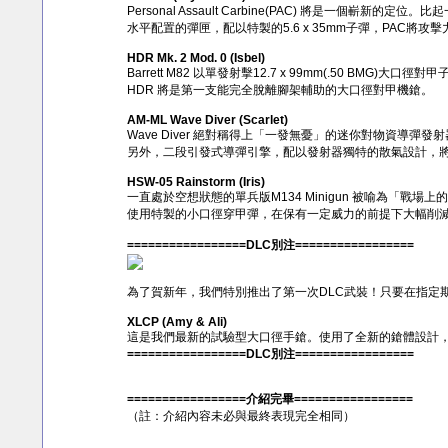
Personal Assault Carbine(PAC) 將是一個嶄新的定位
水平配置的彈匣，配以特製的5.6 x 35mm子彈，PAC
HDR Mk. 2 Mod. 0 (Isbel)
Barrett M82 以單發射擊12.7 x 99mm(.50 BM
HDR 將是第一支能完全脫離腳架輔助的大口徑對甲機鎗。
AM-ML Wave Diver (Scarlet)
Wave Diver 絕對稱得上「一發無憂」的迷你對物資
另外，二段引發式導彈引擎，配以發射器獨特的散氣設計，
HSW-05 Rainstorm (Iris)
一直處於空想狀態的單兵版M134 Minigun 被喻為「戰場上
使用特製的小口徑穿甲彈，在保有一定威力的前提下大幅削
=================DLC別注=================
為了賀新年，我們特別推出了第一次DLC武裝！只要在指定
XLCP (Amy & Ali)
這是我們最新的試驗型大口徑手鎗。使用了全新的鎗體設計，將
=================DLC別注=================
=================介紹完畢=================
（註：介紹內容未必與最終表現完全相同）