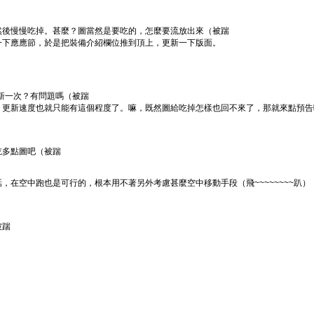
然後慢慢吃掉。甚麼？圖當然是要吃的，怎麼要流放出來（被踹
一下應應節，於是把裝備介紹欄位推到頂上，更新一下版面。
更新一次？有問題嗎（被踹
，更新速度也就只能有這個程度了。嘛，既然圖給吃掉怎樣也回不來了，那就來點預告
吃多點圖吧（被踹
在空中跑也是可行的，根本用不著另外考慮甚麼空中移動手段（飛~~~~~~~~趴）
被踹