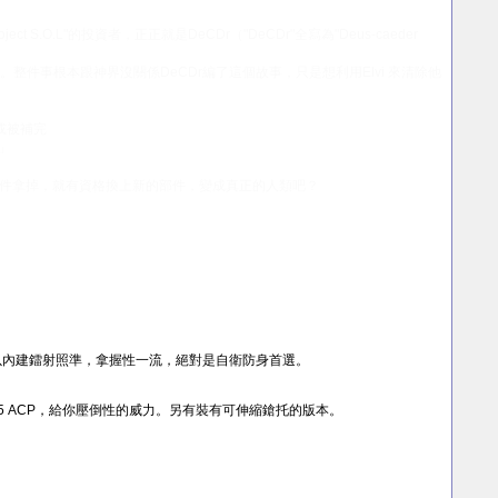
ect S.O.L"的投資者，正正就是DeCDr（"DeCDr"全寫為"Deus-caeder
整件事根本跟神界沒關係DeCDr編了這個故事，只是想利用Elvi 來清除他
或被補完
」
件拿掉，就有資格換上新的部件，變成真正的人類吧？
以內建鐳射照準，拿握性一流，絕對是自衛防身首選。
 ACP，給你壓倒性的威力。另有裝有可伸縮鎗托的版本。