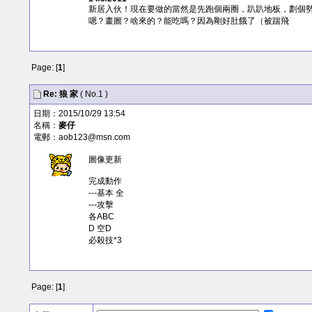
新居入伙！現在要做的當然是先跑個兩圈，趴趴地板，劃個
嗯？畫圖？啥來的？能吃嗎？因為剛好肚餓了（被踹飛
Page: [
1
]
Re:
狼
家
( No.1 )
日期：2015/10/29 13:54
名稱：
麥仔
電郵：
aob123@msn.com
圖像更新
完成動作
---基本 全
---攻擊
各ABC
D 空D
必殺技*3
Page: [
1
]