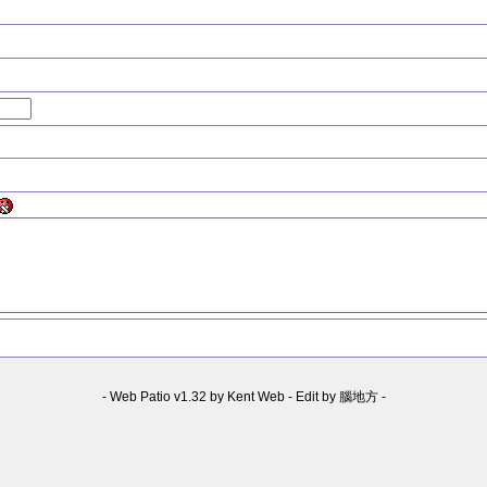
-
Web Patio v1.32 by Kent Web
-
Edit by 腦地方
-