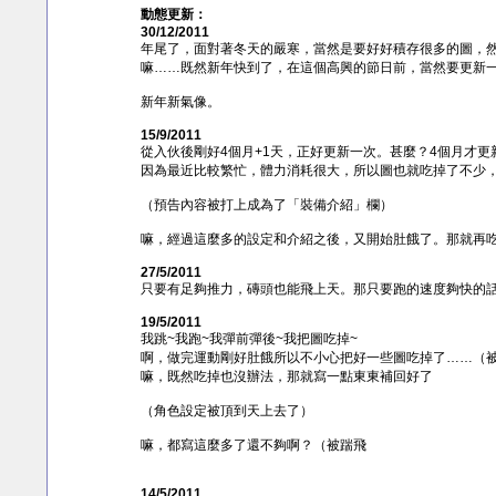
動態更新：
30/12/2011
年尾了，面對著冬天的嚴寒，當然是要好好積存很多的圖，
嘛……既然新年快到了，在這個高興的節日前，當然要更新
新年新氣像。
15/9/2011
從入伙後剛好4個月+1天，正好更新一次。甚麼？4個月才
因為最近比較繁忙，體力消耗很大，所以圖也就吃掉了不少
（預告內容被打上成為了「裝備介紹」欄）
嘛，經過這麼多的設定和介紹之後，又開始肚餓了。那就再
27/5/2011
只要有足夠推力，磚頭也能飛上天。那只要跑的速度夠快的話，
19/5/2011
我跳~我跑~我彈前彈後~我把圖吃掉~
啊，做完運動剛好肚餓所以不小心把好一些圖吃掉了……（
嘛，既然吃掉也沒辦法，那就寫一點東東補回好了
（角色設定被頂到天上去了）
嘛，都寫這麼多了還不夠啊？（被踹飛
14/5/2011