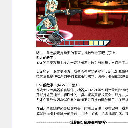
嗯……角色設定是重要的東東，就放到最頂吧（頂上）
Elvi 的設定：
Elvi 的主要攻擊手段之一是鎗械進行遠距離射擊，不過基
Elvi 的另一個重要能力，就是操控空間的能力，所以她
把武器直接傳送到對手的位置進行攻擊。另外，要是能製做
Elvi 的故事：
(6/6/2011更新)
作為新世代兵器的實驗作，機器人Elvi 在製作到達最終階
雖然是未完成品，但Elvi 的一切功能其實都很完全，只是
Elvi 在事故後因為儲存器的能源不足而被自動啟動了。
在Elvi 意識編程的最底層有著「想找回父親，變得完整，成為人
威脅性而引起實驗室的事故，同時「父親」也因此躲起來。於是
=================這樣的分隔線沒問題嗎？===========
（這樣的故事沒問題嗎？）