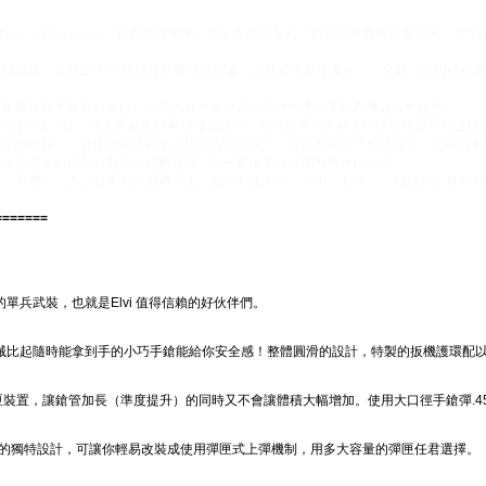
為"Spear of Longinus"。其意思很明顯：Elvi 本來就是為了對抗神界而被製造出來。而"Proj
道德觀念。當時DeCDr覺得會影響成品質素，才造成了那場事故，「父親」也因此在逃。
製造，但其實是名乎其實的人類，只是因為意識輸入不完整而產生了作為機器人的錯覺
-R後封碟一樣，輸入完就不能再增減修改了，自行發展出來的人格缺陷也是不可逆轉
只好把她毀掉……在明知自己根本沒這能力的情況下。反正都是死了也該做點「正確的事
一堆完全否定自己所有觀念的殘酷答案，和一把衝著自己咽喉而來的利刃。
的「真實」，為了証明自己是機器人，她開始把自己「卸裝」起來……或許把不良的部
=======
紹：我們最新的單兵武裝，也就是Elvi 值得信賴的好伙伴們。
械比起隨時能拿到手的小巧手鎗能給你安全感！整體圓滑的設計，特製的扳機護環配
裝置，讓鎗管加長（準度提升）的同時又不會讓體積大幅增加。使用大口徑手鎗彈.45
口的獨特設計，可讓你輕易改裝成使用彈匣式上彈機制，用多大容量的彈匣任君選擇。