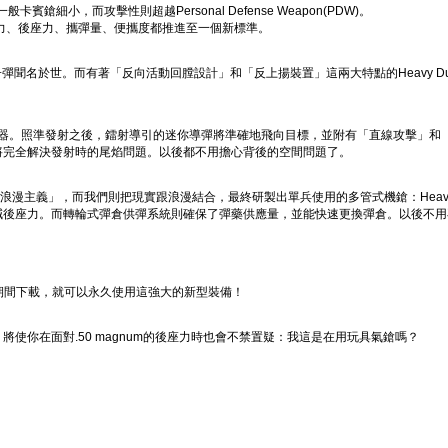
。比起一般卡賓鎗細小，而攻擊性則超越Personal Defense Weapon(PDW)。
將攻擊力、後座力、攜彈量、便攜度都推進至一個新標準。
G)大口徑對甲子彈聞名於世。而有著「反向活動回膛設計」和「反上揚裝置」這兩大特點的Heavy D
導彈發射器。照準發射之後，鐳射導引的迷你導彈將準確地飛向目標，並附有「直線攻擊」
將完全解決發射時的尾焰問題。以後都不用擔心背後的空間問題了。
的浪漫主義」，而我們則把現實跟浪漫結合，最終研製出單兵使用的多管式機鎗：Heavy Supp
減後座力。而轉輪式彈倉供彈系統則確保了彈藥供應量，並能快速更換彈倉。以後不用
期間下載，就可以永久使用這強大的新型裝備！
使你在面對.50 magnum的後座力時也會不禁置疑：我這是在用玩具氣鎗嗎？