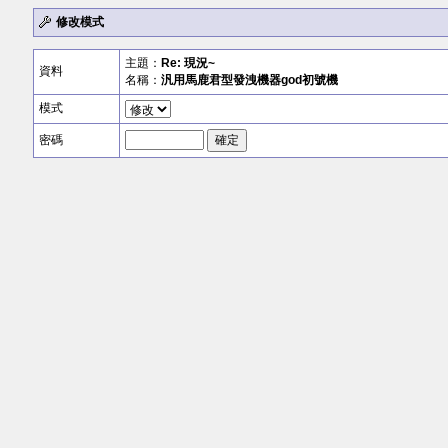
修改模式
主題：
Re: 現況~
資料
名稱：
汎用馬鹿君型發洩機器god初號機
模式
密碼