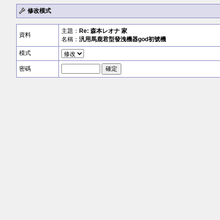
修改模式
主題：
Re:
森本レオナ
家
資料
名稱：
汎用馬鹿君型發洩機器god初號機
模式
密碼