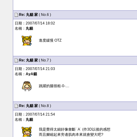
Re:
丸貓
家
( No.6 )
日期：2007/07/14 18:02
名稱：
丸貓
進度緩慢 OTZ
Re:
丸貓
家
( No.7 )
日期：2007/07/14 21:03
名稱：
AyA貓
跳躍的腿很粗-0-....
Re:
丸貓
家
( No.8 )
日期：2007/07/14 21:54
名稱：
丸貓
我是覺得太細好像會斷 ˙A˙ (作3D以後的感想
而且腳縮起來旁邊肌肉本來就會變大吧?