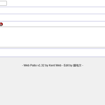
-
Web Patio v1.32 by Kent Web
-
Edit by 腦地方
-