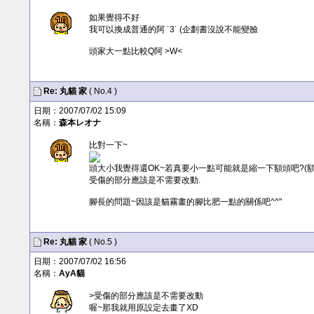
如果覺得不好
我可以換成普通的阿 ˙3˙ (企劃書沒說不能變臉
頭家大一點比較Q阿 >W<
Re:
丸貓
家
( No.4 )
日期：2007/07/02 15:09
名稱：
森本レオナ
比對一下~
頭大小我覺得還OK~若真要小一點可能就是縮一下額頭吧?(額
受傷的部分應該是不需要改動.
腳長的問題~因該是貓霧畫的腳比肥一點的關係吧^^"
Re:
丸貓
家
( No.5 )
日期：2007/07/02 16:56
名稱：
AyA貓
>受傷的部分應該是不需要改動
喔~那我就用原設定去畫了XD