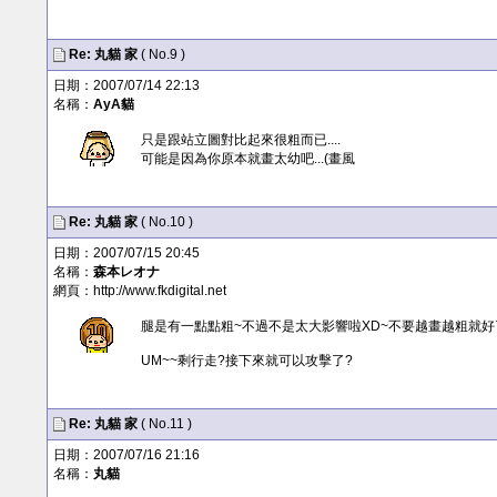
Re:
丸貓
家
( No.9 )
日期：2007/07/14 22:13
名稱：
AyA貓
只是跟站立圖對比起來很粗而已....
可能是因為你原本就畫太幼吧...(畫風
Re:
丸貓
家
( No.10 )
日期：2007/07/15 20:45
名稱：
森本レオナ
網頁：
http://www.fkdigital.net
腿是有一點點粗~不過不是太大影響啦XD~不要越畫越粗就好
UM~~剩行走?接下來就可以攻擊了?
Re:
丸貓
家
( No.11 )
日期：2007/07/16 21:16
名稱：
丸貓