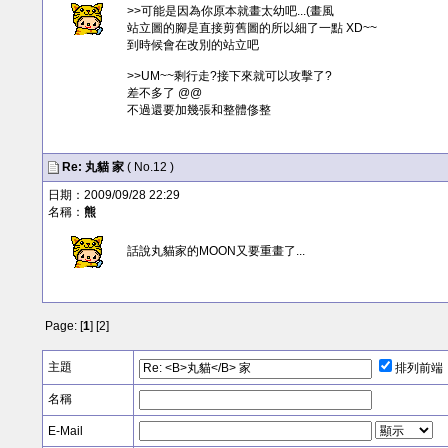
>>可能是因為你原本就畫太幼吧...(畫風
站立圖的腳是直接剪舊圖的所以細了一點 XD~~
到時候會在改別的站立吧
>>UM~~剩行走?接下來就可以攻擊了?
差不多了 @@
不過還要加幾張和整體俢整
Re:
丸貓
家
( No.12 )
日期：2009/09/28 22:29
名稱：
熊
話說丸貓家的MOON又要重畫了...
Page: [
1
] [
2
]
主題
排列前端
名稱
E-Mail