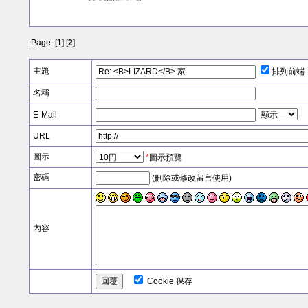
Page: [
1
] [
2
]
主題
排列前端
名稱
E-Mail
URL
圖示
*
圖示預覽
密碼
(刪除或修改留言使用)
內容
Cookie 保存