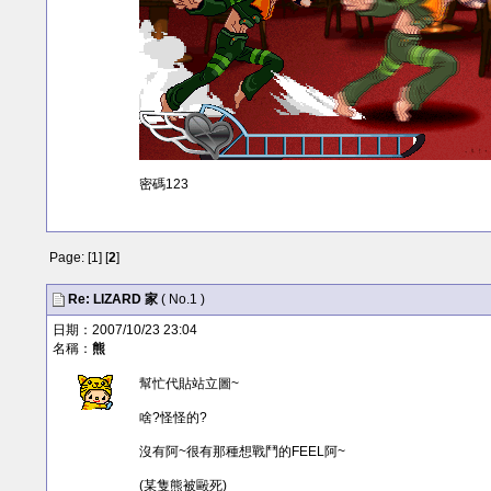
密碼123
Page: [
1
] [
2
]
Re:
LIZARD
家
( No.1 )
日期：2007/10/23 23:04
名稱：
熊
幫忙代貼站立圖~
啥?怪怪的?
沒有阿~很有那種想戰鬥的FEEL阿~
(某隻熊被毆死)